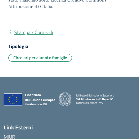
stato rilasciato sotto Licenza Creative Commons
Attribuzione 4.0 Italia.
Stampa / Condividi
Tipologia
Circolari per alunni e famiglie
Istituto di Istruzione Superiore
"M.Montessori - E.Repetti"
Marina di Carrara (MS)
— Visita la pagina iniziale della scuola
Link Esterni
MIUR