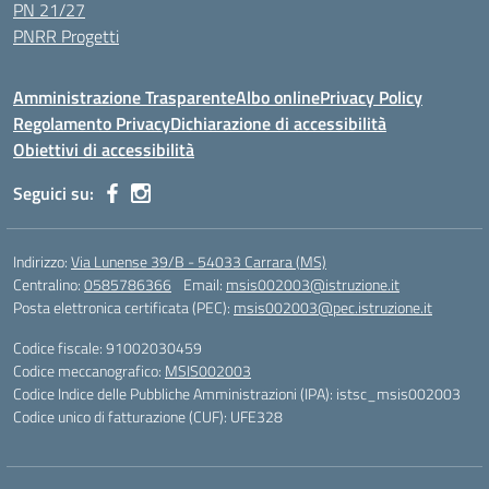
PN 21/27
PNRR Progetti
Amministrazione Trasparente
Albo online
Privacy Policy
Regolamento Privacy
Dichiarazione di accessibilità
Obiettivi di accessibilità
Seguici su:
Indirizzo:
Via Lunense 39/B - 54033 Carrara (MS)
Centralino:
0585786366
Email:
msis002003@istruzione.it
Posta elettronica certificata (PEC):
msis002003@pec.istruzione.it
Codice fiscale: 91002030459
Codice meccanografico:
MSIS002003
Codice Indice delle Pubbliche Amministrazioni (IPA): istsc_msis002003
Codice unico di fatturazione (CUF): UFE328