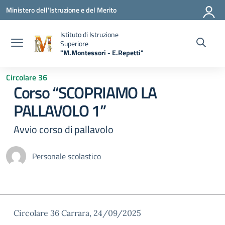
Vai ai contenuti
Vai al menu di navigazione
Vai al footer
Ministero dell'Istruzione e del Merito
Istituto di Istruzione
Superiore
"M.Montessori - E.Repetti"
— Visita la pagina iniziale della scuola
Circolare 36
Corso “SCOPRIAMO LA
PALLAVOLO 1”
Avvio corso di pallavolo
Personale scolastico
Circolare 36 Carrara, 24/09/2025